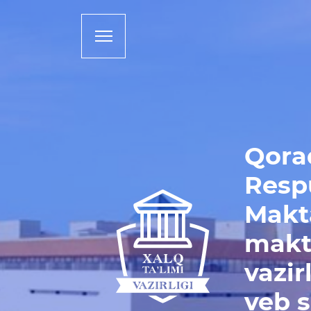
Qora
Resp
Makt
makt
vazir
veb s