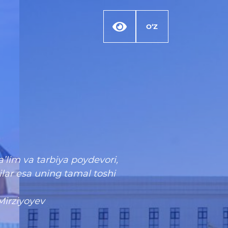
O‘Z
’lim va tarbiya poydevori,
ilar esa uning tamal toshi
Mirziyoyev