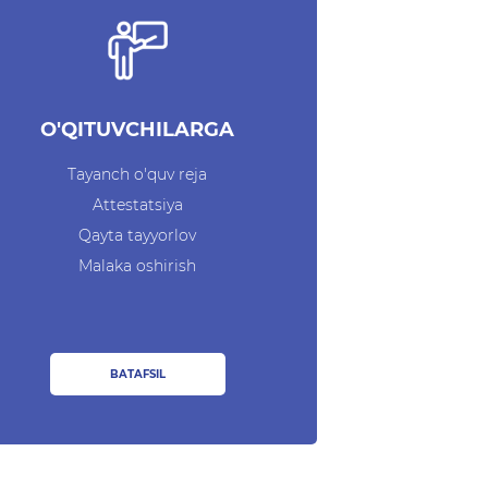
O'QITUVCHILARGA
Tayanch o'quv reja
Attestatsiya
Qayta tayyorlov
Malaka oshirish
BATAFSIL