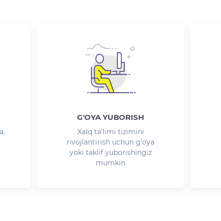
G'OYA YUBORISH
a,
Xalq ta'limi tizimini
rivojlantirish uchun g'oya
yoki taklif yuborishingiz
mumkin