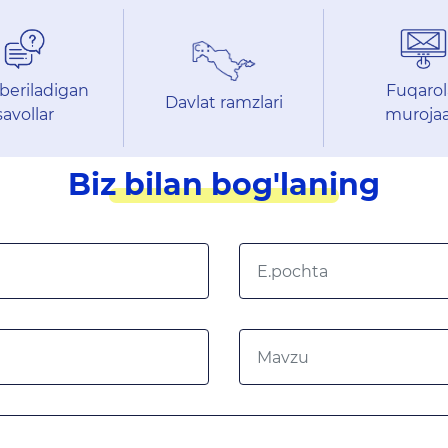
beriladigan
Fuqarol
Davlat ramzlari
savollar
murojaa
Biz bilan bog'laning