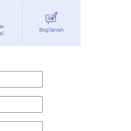
ar
Bogʻlanish
ti