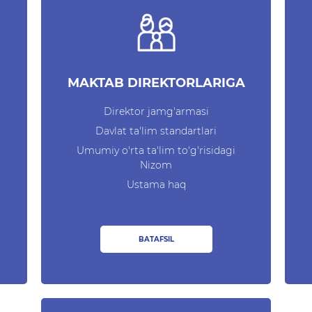
MAKTAB DIREKTORLARIGA
Direktor jamg'armasi
Davlat ta'lim standartlari
Umumiy o'rta ta'lim to'g'risidagi
Nizom
Ustama haq
BATAFSIL