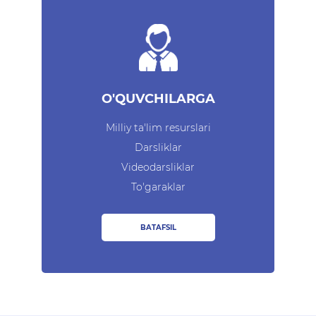
O'QUVCHILARGA
Milliy ta'lim resurslari
Darsliklar
Videodarsliklar
To'garaklar
BATAFSIL