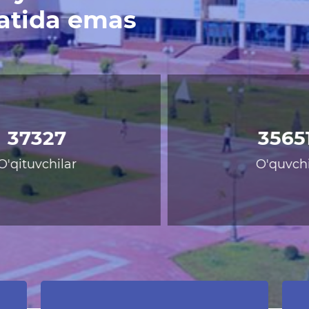
yatida emas
587
lq
Ko'rib chiqilgan murojaatlar