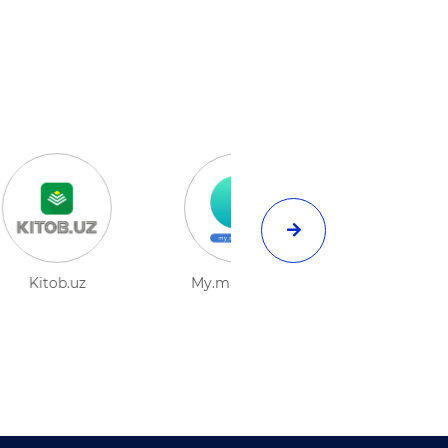
Educare
Olympiad.uzedu.uz