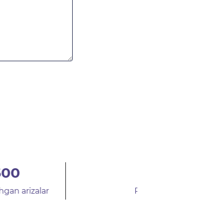
0
587
ad etilgan arizalar
Ijobiy hal etilg