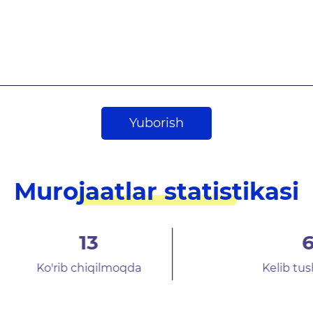
Yuborish
Murojaatlar statistikasi
600
Kelib tushgan arizalar
R