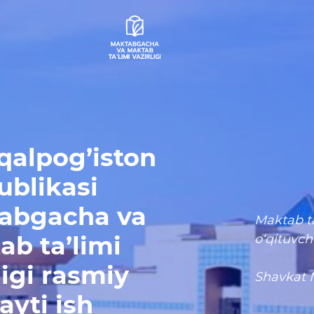
qalpog’iston
ublikasi
abgacha va
Maktab ta
ab ta’limi
o‘qituvch
ligi rasmiy
Shavkat 
ayti ish