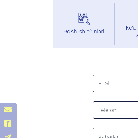
Ko‘p 
Bo‘sh ish o‘rinlari
kor_kxtv@xtv.uz
@QRmshmb
@kkeduuz