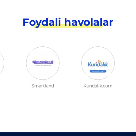
Foydali havolalar
Kitob.uz
My.maktab.uz
Onlinedu.uz